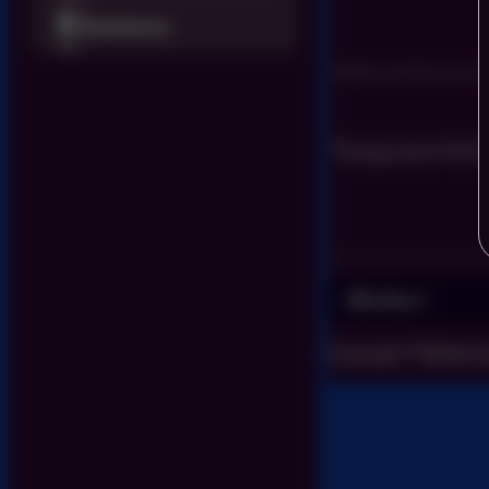
ภาษา
ข้อเสนอแนะ
ไทย
TKB696 มุ่งมั่นที่จะมอบประส
ใบอนุญาตและใบรับ
เกี่ยวกับเรา
Copyright TKB696 @
TKB696 -
คน ระบบ