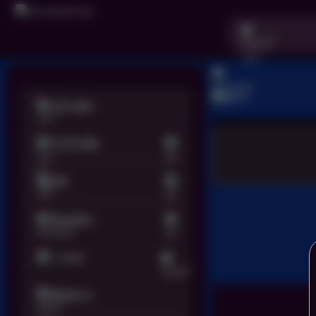
TKB696
หน้าหลัก
โปรโมชั่น
VIP
พันธมิตร
ภาษา
ติดต่อเรา
English