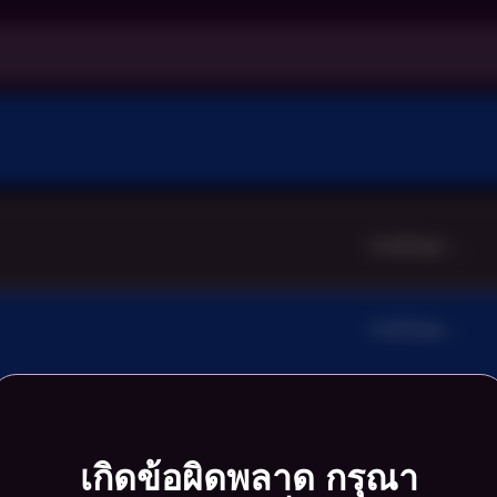
กำลังโหลด ...
กำลังโหลด ...
เกิดข้อผิดพลาด กรุณา