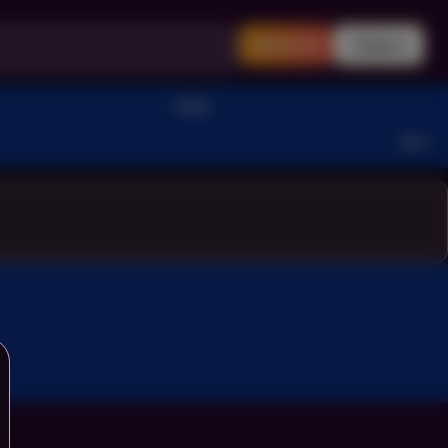
สมัครสมาชิก
เข้าสู่ระบบ
TKB696