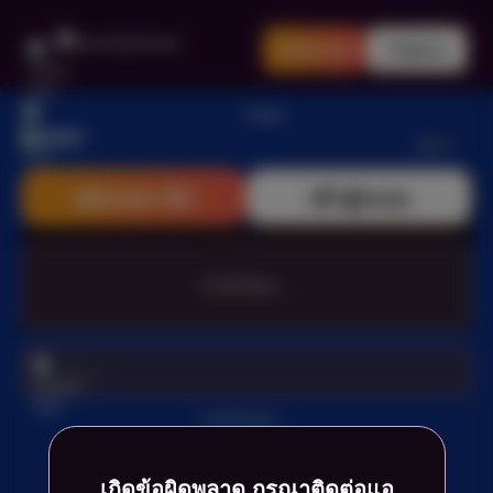
สมัครสมาชิก
เข้าสู่ระบบ
TKB696
สมัครสมาชิก
เข้าสู่ระบบ
กำลังโหลด ...
กำลังโหลด ...
เกิดข้อผิดพลาด กรุณาติดต่อแอ