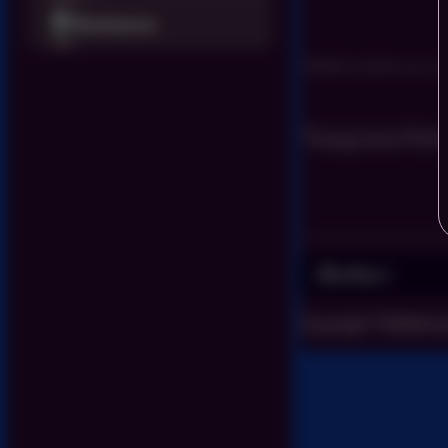
ภาษา
ข้อเสนอแนะ
ไทย
TKB696 มุ่งมั่นที่จะมอบประส
ใบอนุญาตและใบรับ
เกี่ยวกับเรา
Copyright TKB696 @
TKB696 -
คน ระบบ