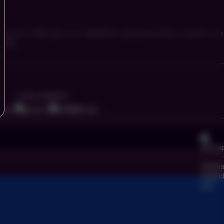
ารยอมรับมากที่สุดในอุตสาหกรรม เพื่อให้มั่นใจว่าผู้เล่นทุกคนจะได้รับความอุ่นใจจากการ
ยที่สุด
การันตีเกมลิขสิทธิ์แท้
บรื่นและไร้รอยต่อสำหรับผู้เล่นทุก