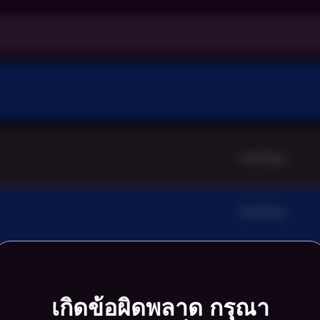
กำลังโหลด ...
กำลังโหลด ...
เกิดข้อผิดพลาด กรุณา