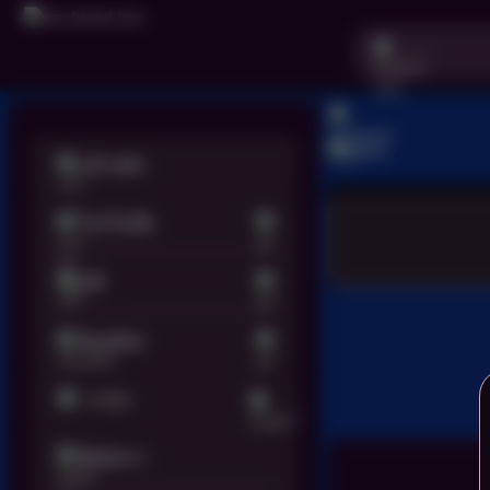
TKB696
หน้าหลัก
โปรโมชั่น
VIP
พันธมิตร
ภาษา
ติดต่อเรา
English